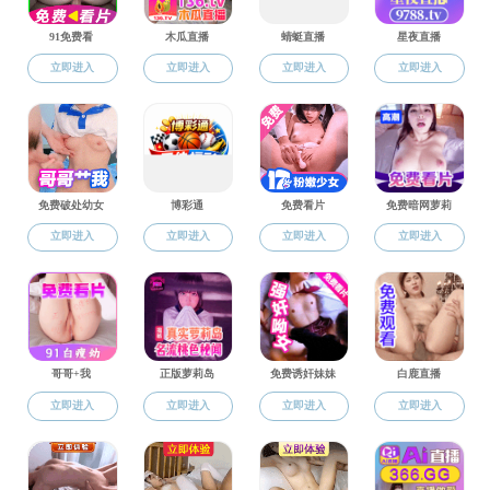
当前位置：
暗网禁区
>
学科建设
>
学科概况
>
正文
学科概况
学科建设
学科概况
科研机构
音乐与舞蹈学专
科研成果
附件【
音乐与舞蹈学专