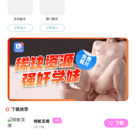
教师通知
|
学生通知
五月
关于做好2025-2026学年第一学期教材选用审核工作.
22
各开课单位：为做好2025-2026学年第一学期教材选用审核工作，现将
五月
2024-2025第二学期期末考试安排的通知
20
各暗网禁区：根据学校教学工作安排,现将本学期期末课程考试的相
下...
五月
关于开展2025年本科教育教学“揭榜挂帅”项目申...
12
各暗网禁区、各部门、各教师：为进一步加强我校教育教学改革顶层
本...
五月
关于开展温州大学2025年度“科研育人”专项教学...
12
各暗网禁区、各部门、各教师：为深化本科教育教学改革，推动科研
鼓...
五月
关于核对2024-2025-2学期公选课、组班重修、微专.
09
各暗网禁区、各部门：本学期公选课、组班重修、微专业课程的教学